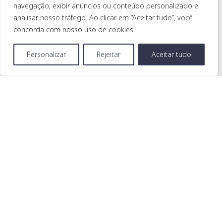
RECICLAGEM NR-10/NR-35
navegação, exibir anúncios ou conteúdo personalizado e
analisar nosso tráfego. Ao clicar em “Aceitar tudo”, você
concorda com nosso uso de cookies.
Precisa de ajuda?
Chame
Personalizar
Rejeitar
Aceitar tudo
aqui.
TTTP-0304
RECICLAGEM - INSTALADORES DE
CONSTRUÇÃO, MANUTENÇÃO E
OPERAÇÃO DE RDA